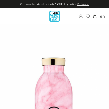
Versandkostenfrei
ab 120€
+ gratis
Retoure
100% veganes & fair produziertes Sortiment
en
Versandkostenfrei
ab 120€
+ gratis
Retoure