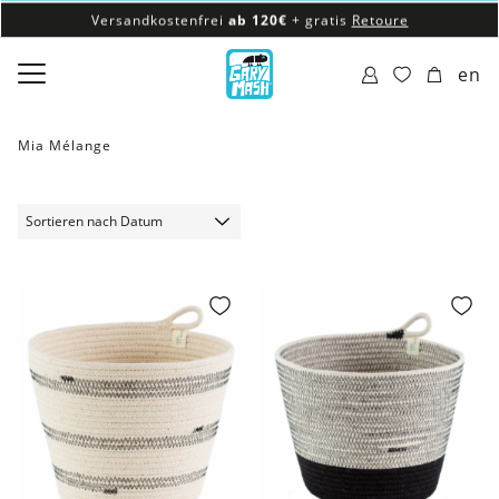
Versandkostenfrei
ab 120€
+ gratis
Retoure
100% veganes & fair produziertes Sortiment
en
Versandkostenfrei
ab 120€
+ gratis
Retoure
Mia Mélange