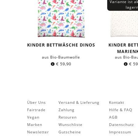
Variante ist ak
lager
KINDER BETTWÄSCHE DINOS
KINDER BE
MARIEN
aus Bio-Baumwolle
aus Bio-Ba
€
59,90
€
59
Über Uns
Versand & Lieferung
Kontakt
Fairtrade
Zahlung
Hilfe & FAQ
Vegan
Retouren
AGB
Marken
Wunschliste
Datenschutz
Newsletter
Gutscheine
Impressum