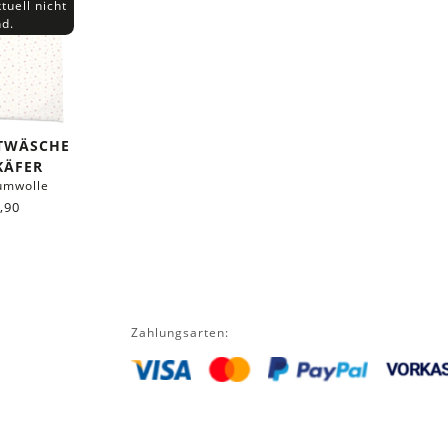
tuell nicht
nd.
TTWÄSCHE
KÄFER
umwolle
,90
Zahlungsarten: