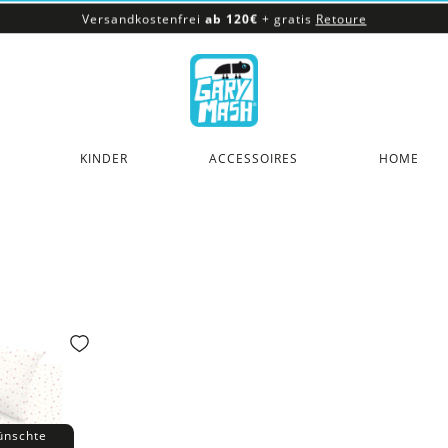
Versandkostenfrei
ab 120€
+ gratis
Retoure
100% veganes & fair produziertes Sortiment
Versandkostenfrei
ab 120€
+ gratis
Retoure
KINDER
ACCESSOIRES
HOME
ünschte