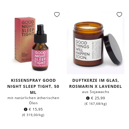
KISSENSPRAY GOOD
DUFTKERZE IM GLAS,
NIGHT SLEEP TIGHT, 50
ROSMARIN X LAVENDEL
aus Sojawachs
ML
mit natürlichen ätherischen
€
25,99
Ölen
(
€
167,68
/kg)
€
15,95
(
€
319,00
/kg)