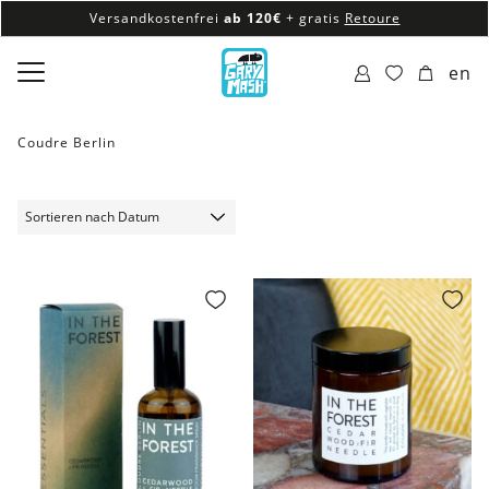
Versandkostenfrei
ab 120€
+ gratis
Retoure
100% veganes & fair produziertes Sortiment
en
Versandkostenfrei
ab 120€
+ gratis
Retoure
Coudre Berlin