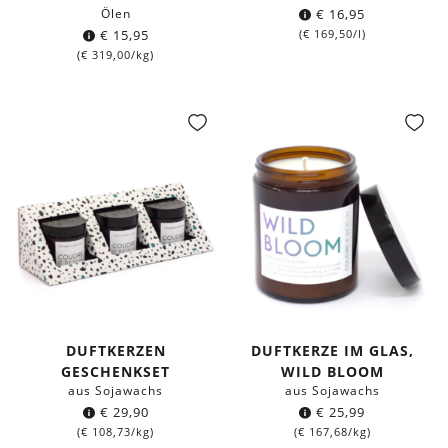
Ölen
€
16,95
€
15,95
(
€
169,50
/l)
(
€
319,00
/kg)
DUFTKERZEN
DUFTKERZE IM GLAS,
GESCHENKSET
WILD BLOOM
aus Sojawachs
aus Sojawachs
€
29,90
€
25,99
(
€
108,73
/kg)
(
€
167,68
/kg)