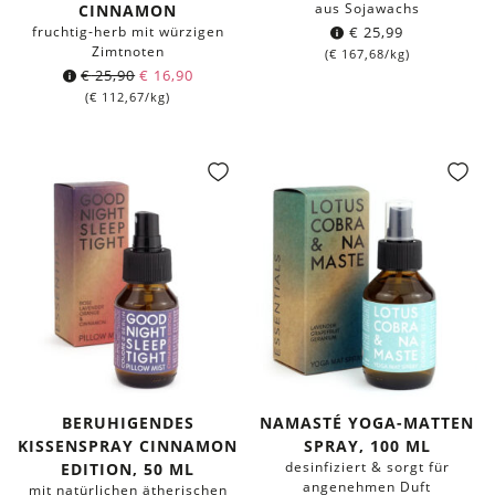
aus Sojawachs
CINNAMON
fruchtig-herb mit würzigen
€
25,99
Zimtnoten
(
€
167,68
/kg)
Ursprünglicher
Aktueller
€
25,90
€
16,90
(
€
112,67
/kg)
Preis
Preis
war:
ist:
€ 25,90
€ 16,90.
BERUHIGENDES
NAMASTÉ YOGA-MATTEN
KISSENSPRAY CINNAMON
SPRAY, 100 ML
desinfiziert & sorgt für
EDITION, 50 ML
angenehmen Duft
mit natürlichen ätherischen