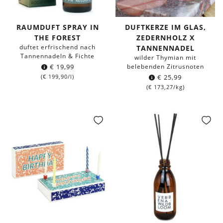
RAUMDUFT SPRAY IN
DUFTKERZE IM GLAS,
THE FOREST
ZEDERNHOLZ X
duftet erfrischend nach
TANNENNADEL
Tannennadeln & Fichte
wilder Thymian mit
€
19,99
belebenden Zitrusnoten
(
€
199,90
/l)
€
25,99
(
€
173,27
/kg)