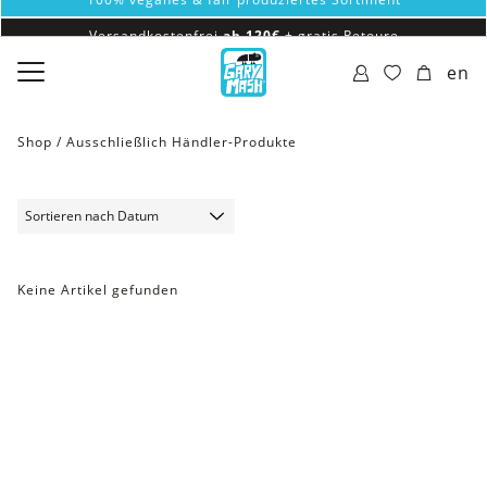
Versandkostenfrei
ab 120€
+ gratis
Retoure
100% veganes & fair produziertes Sortiment
en
Versandkostenfrei
ab 120€
+ gratis
Retoure
Shop /
Ausschließlich Händler-Produkte
Keine Artikel gefunden